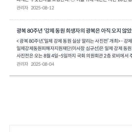
통통배를 타고 풍랑을 헤치며 대한해협을 건너는 미디어아트로 
관리자
2025-08-12
강제동원피해자들의 귀환 여정, 조국 또는 강제동원지에서의 정착을
일제강제동원 피해자 유족과 유관기관 관계자들이 참석한 가운데 
주제로 한 특별전 연계 강연 프로그램도 운영한다. ○ ‘해방과 귀
광복 80주년 '강제 동원 희생자의 광복은 아직 오지 않
없었던 강제동원 피해의 연속성’(8월 23일) △2강 안세홍 사진작
< 광복 80주년,‘일제 강제 동원 실상 알리는 사진전’ 개최> - 
3강으로 마련된다. ○ 모두 토요일 오후 2시 역사관 멀티미디어실
일제강제동원피해자지원재단(이사장 심규선)은 일제 강제 동원의 
가능하다. □ 심규선 이사장은 “재단과 역사관이 지난 10년간
사진전은 오는 8월 4일~5일까지 국회 의원회관 2층 로비에서
시간이 되길 바란다”라고 밝혔다. ○ 관람 및 특강 참가 문의: 051-62
필요성의 국민적 공감대를 확산하기 위해 마련하였다. 특히 일본
관리자
2025-08-04
https://www.instagram.com/fomo.museum/ 네이버 블로그: htt
직접 들을 수 있는 뜻깊은 자리가 될 것으로 본다. ○ 전시에는 강
제공한다. 또한 ▲피해자 지원 관련 특별법안 소개와 ▲위패 및 포
아픈 역사를 직시하고, 강제 동원 피해자들의 명예와 보상을 
전화: 02-721-1884