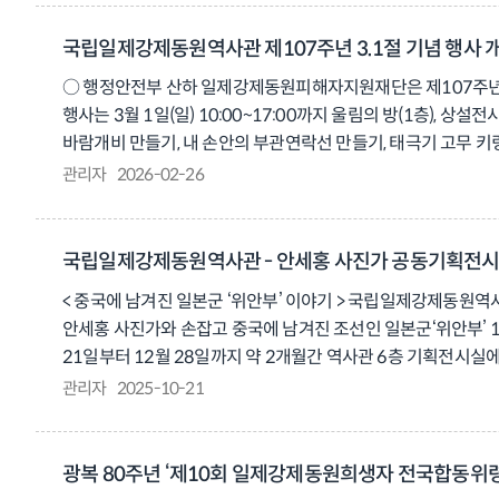
책임 있게 기억하고 미래 세대에 역사를 전하는 과정”이라며 “희생
개방되어 누구나 참배할 수 있다. ○ 이번 위패 안치식과 관련한 내용은 
국립일제강제동원역사관 제107주년 3.1절 기념 행사 
https://www.youtube.com/@iljegangje ·인스타그램: https:/
○ 행정안전부 산하 일제강제동원피해자지원재단은 제107주년 3
https://www.threads.net/@fomo_foundation ·X(舊 트위터): 
행사는 3월 1일(일) 10:00~17:00까지 울림의 방(1층), 
바람개비 만들기, 내 손안의 부관연락선 만들기, 태극기 고무 키링
대상으로‘학예사와 함께 하는 역사관 탐험대’프로그램을 운영하여
관리자
2026-02-26
(선착순)로 진행하며, 역사관 카카오톡 채널을 추가한 관람객 누구나
8614)
국립일제강제동원역사관 - 안세홍 사진가 공동기획전시 
< 중국에 남겨진 일본군 ‘위안부’ 이야기 > 국립일제강제동원
안세홍 사진가와 손잡고 중국에 남겨진 조선인 일본군‘위안부’
21일부터 12월 28일까지 약 2개월간 역사관 6층 기획전시
이번 전시에서는 사진 약 80점과 영상 2편, 유품과 기록물 다
관리자
2025-10-21
다큐멘터리를 넘어선다. 전쟁과 식민의 폭력 속에서도 인간으로서
작업을 해왔다. ○ 특히 지난 2001년부터 2018년까지 20년 
취재했다. ○ 이번 전시는 그동안 공개되지 않았던 미발표작과 기
광복 80주년 ‘제10회 일제강제동원희생자 전국합동위령제
사진가가 직접 전시해설을 하고 관람객과 소통하는 프로그램이다.