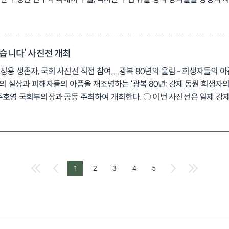
시작된다. 이어 △해방의 순간 △돌아온 사람들 △남겨진 사람들 △영혼이
 위한 생존 전쟁, 앞으로의 과제인 유해 봉환 등을 영상과 유물, 설명패널
개막식을 갖고 오는 10월 31일까지 약 3개월간 열린다. 일반 관람은 
환, 그 뒷이야기’라는 제목으로 진행되는 이번 특강은 △1강 ‘다시 조선으
았습니다’ 사진전 개최
가의 ‘지층(地層)의 기억을 더듬다’(8월 30일) △3강 최정은 한국외대 정
강제징용 생존자, 국회 사진전 직접 참여.....광복 80년의 울림 - 희생자들의
(6층)에서 진행되며, 고교생 이상 누구나 사전 예약을 통해 무료로 수강할
실상과 피해자들의 아픔을 재조명하는 ‘광복 80년: 강제 동원 희생자의
의 사업 성과물을 선보이는 이번 특별전을 통해 광복 80주년의 기쁨 못지
 주호영 국회부의장과 공동 주최하여 개최한다. ○ 이번 사진전은 일제 강
9-8600, 8632 역사관 홈페이지: https://www.fomo.or.kr/mu
에 강제 징용되었던 대법원 승소 후지코시 생존 피해자 김정주, 이자순 
ps://blog.naver.com/iljeblog
제 동원 ▲유형별 자료(군인, 군무원, 노무자, 위안부)와 ▲피해별 사진(우키
토웰(Photo well)을 통한 추모와 지지 촉구 등 다양한 콘텐츠를 공개
위한 특별법이 하루빨리 만들어지는 계기가 되기를 바란다“라고 밝혔다. 
1
2
3
4
5