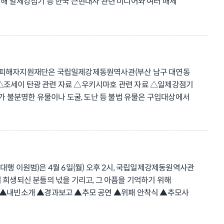
청해 일제강점기 등 한국 근현대사 관련 미디어와 여러 매체
가 「아리랑 100년의 역사를 돌아보다: 미디어로서의 아리랑」
음반으로서의 ‘아리랑’과 어떠한 연관이 있는지 알려준다. ❍ 5월
로 과연 어떻게 활용되었는지 심도 있게 알아본다. ❍ 5월
일제강점기라는 검열 체제하에서 문학을 통해 어떤 목소리를
어는 무엇을 전파하였나?」라는 주제로 일제강점기 당시의 다양한
제동원피해자지원재단은 국립일제강제동원역사관(부산 남구 대연동
8632)를 통한 사전 예약또는 당일 현장 접수로 회차 당 선착순
은 △조세이 탄광 관련 자료 △우키시마호 관련 자료 △일제강점기
를 통해 역사관에서 진행되는 다양한 교육 프로그램에 대한 상세한
처가 불분명한 유물이나 도굴, 도난 등 불법 유물은 구입대상에서
gram.com/fomo.museum/ 네이버 블로그:
관련 서류를 다운받아 작성한 후, 4월 1일(수) ~ 5월 5일(화)
대행 이원범)은 4월 6일(월) 오후 2시, 국립일제강제동원역사관
 희생되신 분들의 넋을 기리고, 그 아픔을 기억하기 위해
례 ▲내빈소개 ▲경과보고 ▲추모 공연 ▲위패 안착식 ▲추모사
이다. ○ 위패관은 강제동원 희생자 한 분 한 분의 이름을
○ 재단 관계자는 “위패 안치는 단순한 의식이 아니라, 국가가