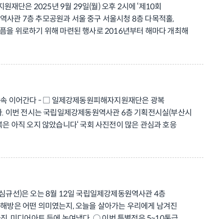
재단은 2025년 9월 29일(월) 오후 2시에 ‘제10회
리를 통해 전쟁 이후에도 계속된 고통과 생존의 시간을
사관 7층 추모공원과 서울 중구 서울시청 8층 다목적홀,
대 프로그램 일정 안내 및 참가신청 방법은 전시 개막 후 역사관
을 위로하기 위해 마련된 행사로 2016년부터 해마다 개최해
신 유족들의 안전과 이동 편의를 고려하고, 더 많은 사람들의
예정이다. 예년과 마찬가지로 식전 행사를 시작하는 오후 1시
 40분부터 종교의례와 여는공연을 시작으로 공식행사는 오후
), 헌화와 분향 등으로 이어지며 추모사에는 당시 강제로 동원되어
에게 위안을 드리는 자리”라며 “과거의 아픔을 함께 기억하고
장 계속 이어간다 - □ 일제강제동원피해자지원재단은 광복
2- 721-1822 행사 홈페이지 :
한다. 이번 전시는 국립일제강제동원역사관 6층 기획전시실(부산시
n 네이버 블로그 : https://blog.naver.com/iljegangje 재단
복은 아직 오지 않았습니다‘ 국회 사진전이 많은 관심과 호응
기획되었다. ○ 이번 연장 전시에서도 강제 동원 ▲유형별 자료
)을 제공한다. 또한 ▲피해자 지원 관련 특별법안 소개와 ▲위패 및
정이다. □ 재단 관계자는 이번 사진전을 통해 “국회 사진전에
복과 진정한 광복을 위한 사회적 공감대 형성과 함께 특별법
21-1884
 심규선)은 오는 8월 12일 국립일제강제동원역사관 4층
게 해방은 어떤 의미였는지, 오늘을 살아가는 우리에게 남겨진
진, 미디어아트 등에 녹여냈다. ○ 이번 특별전은 5~10톤급