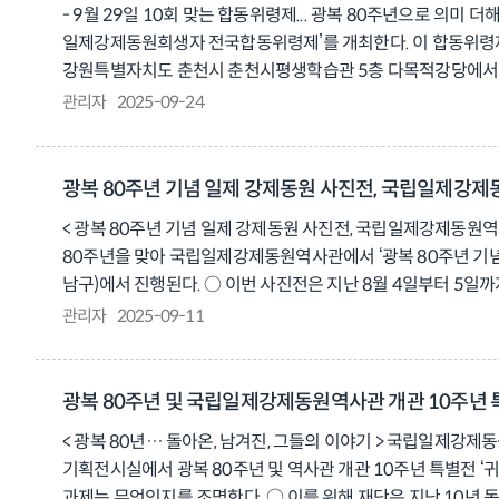
- 9월 29일 10회 맞는 합동위령제... 광복 80주년으로 의미
사진가는 “이번 전시는 낯선 중국 땅에서 고향을 그리며 살아야 
일제강제동원희생자 전국합동위령제’를 개최한다. 이 합동위령제
조명했다”라고 말했다. ○ 이번 기획전은 누구나 무료로 관람할 
강원특별자치도 춘천시 춘천시평생학습관 5층 다목적강당에서 거
홈페이지(www.fomo.or.kr/museum/kor)를 통해 별도 공지
온 대규모 추모 행사이다. 특히 올해는 광복 80주년과 함께 1
관리자
2025-09-24
참여를 위해 분산개최를 해오고 있으며, 유족과 재단 관계자, 
40분부터 행사가 끝날때까지 재단, 행정안전부 등 2개의 유튜
2시에 시작해 국민의례, 내빈 소개, 주제영상 상영, 광복 80주
광복 80주년 기념 일제 강제동원 사진전, 국립일제강
험난한 세월을 견뎌야 했던 희생자 아들이 유족 대표로 추모사를
< 광복 80주년 기념 일제 강제동원 사진전, 국립일제강제동원
미래 세대와 함께 이어나가는 계기가 되길 바란다”고 전했다. 일
80주년을 맞아 국립일제강제동원역사관에서 ‘광복 80주년 기념 
https://fomomemorial.co.kr 재단 홈페이지 : https://www.f
남구)에서 진행된다. ○ 이번 사진전은 지난 8월 4일부터 5일
Youtube 생중계URL : https://www.youtube.com/@iljegang
속에 마무리됨에 따라, 더 많은 국민에게 일제 강제동원의 실상
관리자
2025-09-11
(군인, 군무원, 노무자, ’위안부‘) ▲피해별 사진(우키시마호, 조
포토웰(Photo Well)을 통한 추모와 지지 촉구 등 다양한 
이은 이번 연장 전시는 단순한 과거의 기록이 아닌, 아직 끝나지
광복 80주년 및 국립일제강제동원역사관 개관 10주년 특
제정의 필요성 인식이 확산되기를 바란다”고 밝혔다. 일제강제동원
< 광복 80년… 돌아온, 남겨진, 그들의 이야기 > 국립일제강
기획전시실에서 광복 80주년 및 역사관 개관 10주년 특별전 
과제는 무엇인지를 조명한다. ○ 이를 위해 재단은 지난 10년 동