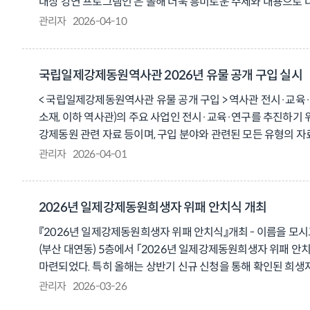
대상 강연 프로그램인 은 올해 더욱 흥미로운 주제와 내용으로 
이야기를 중심으로 다양한 강의를 펼친다. ❍ 5월 2일에 개최
관리자
2026-04-10
이라는 주제로 강연을 다룰 예정이다. 이 강연에서는 나운규의 영화
9일에는 박용규 상지대 미디어영상광고학과 교수가 「일제강점기 
16일에는 문한별 선문대 한국문학콘텐츠창작학과 교수가 「불온
국립일제강제동원역사관 2026년 유물 공개 구입 실시
냈는지에 관해 강연을 펼친다. ❍ 마지막으로 5월 23일에는 
< 국립일제강제동원역사관 유물 공개 구입 > 역사관 전시·교
엽서, 만화 그리고 라디오 방송 자료들을 활용하여 전쟁과 연결 지
소재, 이하 역사관)의 주요 사업인 전시·교육·연구를 추진하기 
50명에 한해 누구나 무료로 수강할 수 있다. □ 또한, 역사관 홈
강제동원 관련 자료 등이며, 구입 분야와 관련된 모든 유형의 자
정보를 확인할 수 있다. 문의 051-629-8632. 역사관 홈페이지: htt
제외된다. □ 유물 매도를 희망하는 개인 소장자, 문화재 매매업자 또는
관리자
2026-04-01
https://blog.naver.com/iljeblog
까지 방문 또는 우편을 통해 접수하면 된다. 문의 전화 051-629-
2026년 일제강제동원희생자 위패 안치식 개최
『2026년 일제강제동원희생자 위패 안치식』개최 - 이름을 모시
(부산 대연동) 5층에서 「2026년 일제강제동원희생자 위패 안
마련되었다. 특히 올해는 상반기 신규 신청을 통해 확인된 희생
▲폐회식 순으로 진행된다. ○ 추모공연은 전통 살풀이 공연으로
관리자
2026-03-26
기억하고 추모하기 위한 공간으로, 유족의 신청을 받아 매년 위패를