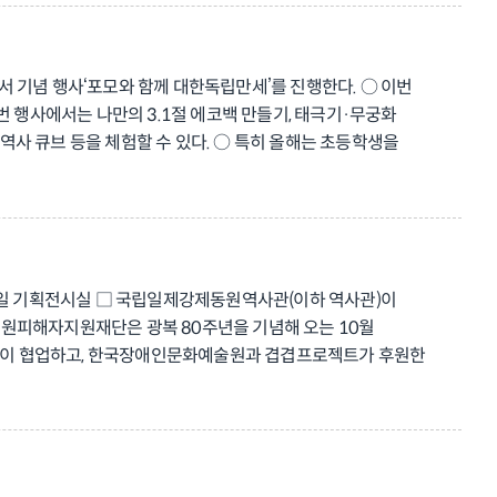
겠다”고 밝혔다. ○ 위패관은 평일(09:30 ~ 17:30) 상시
 [재단 SNS 현황] ·유튜브:
r.com/iljegangje ·스레드:
 기념 행사‘포모와 함께 대한독립만세’를 진행한다. ○ 이번
○ 이번 행사에서는 나만의 3.1절 에코백 만들기, 태극기·무궁화
 역사 큐브 등을 체험할 수 있다. ○ 특히 올해는 초등학생을
시해설 프로그램을 강화하였다. ○ 행사는 당일 현장 접수
이지와 SNS에서 확인할 수 있다. (문의: 051-629-8600,
21일 기획전시실 □ 국립일제강제동원역사관(이하 역사관)이
동원피해자지원재단은 광복 80주년을 기념해 오는 10월
역사관이 협업하고, 한국장애인문화예술원과 겹겹프로젝트가 후원한
안부’ 피해자를 기록해온 다큐멘터리 사진가이다. ○ 그의 사진은
을 ‘역사의 뒤안길’이 아닌 오늘의 기억 속으로 되돌려놓는
 중국 각지를 돌며 조선인 일본군‘위안부’ 피해자 13명을 찾아
램도 마련된다. ○ ‘아티스트 토크 & 도슨트 투어’는 안세홍
 이를 전시하는 관람객 참여형 프로그램이다. ○ 안세홍