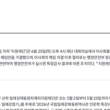
하 ‘지원재단’)은 6월 25일(목) 오후 4시 재단 대회의실에서 이사회
임안을 가결했으며, 이사회의 해임 의결 이후 절차로는 행정안전부 장관의 
 관련하여 행정안전부가 실시한 특정감사 결과에 따른 조치이다. * 지원
회 의결 직후 재단은 입장문을 내어 “제3자 변제 과정을 세밀하게 살피지
”고 밝혔다. 지원재단은 이번 일을 계기로 재단 운영의 난맥상을 바로 잡
재단은 강제동원 피해자와 유족의 삶을 돌보고, 강제동원의 역사적 의미를 
하겠다”고 말했다.
하 일제강제동원피해자지원재단은 오는 5월 2일부터 5월 23일까지 매주
제강점기」를 주제로 ‘2026년 국립일제강제동원역사관 인문학 특강(시즌