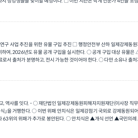
다시 청강생들을 맞이할 예정이다. □ 이번 시즌은 학계 전문가 4인을 초
되는 첫 번째 강연으로는 서재길 국민대 한국어문학부 국어국문학전공 교수
 ‘아리랑’의 100주년을 맞이하여 ‘아리랑’이라는 영화가 필름, 소설, 
언론의 특성과 역할」을 주제로 언론이 식민 통치의 도구이자 저항의 매개
과 금지, 허용과 응전의 일제강점기 문학 통제 기록들」이라는 주제로 
국립부경대 일어일문학부 일본학전공 황익구 교수가 「전쟁과 미디어: 미디
육·연구 사업 추진을 위한 유물 구입 추진 □ 행정안전부 산하 일제강
어보는 시간을 가진다. ❍ 이번 특강은 네이버 예약이나 전화(051-629-
위하여, 2026년도 유물 공개 구입을 실시한다. ○ 공개 구입 대상 유물
페이지(www.fomo.or.kr/museum)와 공식 SNS 계정 및 블로그
료로서 출처가 분명하고, 전시 가능한 것이어야 한다. ○ 다만 소유나 출
ps://www.fomo.or.kr/museum 인스타그램: https://www.insta
 법인 및 단체는 역사관 홈페이지(www.fomo.or.kr/museum)에서 
8616.
고, 역사를 잇다. - ○ 재단법인 일제강제동원피해자지원재단(이사장 직무
치식」을 거행한다. ○ 이번 위패 안치식은 일제강점기 국외로 강제동원되어
자 63위의 위패가 추가로 봉안된다. ○ 안치식은 ▲개식 선언 ▲국민의
 구성하여 희생자들의 넋을 위로하고 유족들의 마음을 함께 어루만질 예정
 제작·봉안하고 있다. 현재까지 총 1,924위의 위패가 봉안되어 있다. 