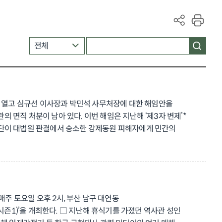
를 열고 심규선 이사장과 박민석 사무처장에 대한 해임안을
면직 처분이 남아 있다. 이번 해임은 지난해 ‘제3자 변제’*
재단이 대법원 판결에서 승소한 강제동원 피해자에게 민간의
 못해 오랜 세월 고통받아 오신 강제동원 피해자와 유족, 국민
고 재단의 존재 이유와 역할을 바로 세우는 출발점으로 삼아 경영
계승해 나가는 본연의 책무를 흔들림 없이 수행하는 한편, 경영
 토요일 오후 2시, 부산 남구 대연동
1)’을 개최한다. □ 지난해 휴식기를 가졌던 역사관 성인