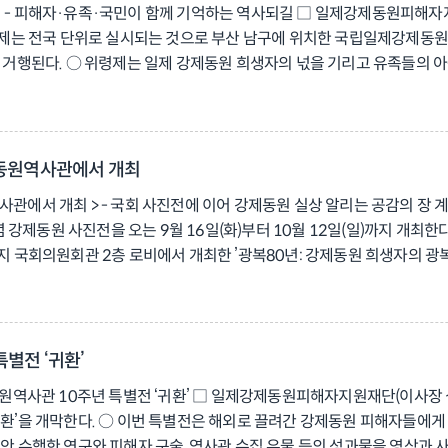
 더해 - 피해자·유족·국민이 함께 기억하는 역사되길 □ 일제강제동원피해자지원
했던 여성들의 일상과 기억, 그들이 남긴 사진과 유품, 잊히지 않은 목소
는 전국 단위로 실시되는 것으로 부산 남구에 위치한 국립일제강제동원역
수 있으며, 부대 프로그램도 사전 예약을 통해 무료 참여 가능하다. ○ 부
행된다. ○ 위령제는 일제 강제동원 희생자의 넋을 기리고 유족들의 아픔
할 예정이다. ○ 관람문의: 051-629-8600 (매주 월요일 휴관)
0회째 위령제를 개최하게 되어 그 의미를 더하게 되었다. ○ 재단은 고령이
행정안전부 과거사관련업무지원단, 유관기관 내빈 등 600여 명이 참석할 
브 채널을 통해 동시에 생중계할 예정이다. ○ 공식행사에 앞서 오후 1시
년 기념 글짓기대회 수상작 낭독, 추모공연, 추모사(유족, 행정안전부, 재단
제동원역사관에서 개최
 낭독한다. □ 재단은 “강제동원으로 희생된 분들의 넋을 위로하고 유족
역사관에서 개최 > - 국회 사진전에 이어 강제동원 실상 알리는 공감의 
제강제동원피해자지원재단 유족·연구팀 전국합동위령제 행사 담당자 전화 : 0
강제동원 사진전을 오는 9월 16일(화)부터 10월 12일(일)까지 개최
omo.or.kr 인스타그램 : https://www.instagram.com/fomo_foundatio
까지 국회의원회관 2층 로비에서 개최한 ’광복80년: 강제동원 희생자의 광
je
과 피해자의 아픔을 알리고, 피해자 특별법을 촉구하기 위해 연장 전시로 
세이 탄광, 사도 광산, 사할린, 원폭 피해, 유해봉환, 피해자 구제 활동 등
콘텐츠를 그대로 재현하여 관람객에게 더욱 깊은 역사적 공감을 불러일으킬 예
 않은 광복의 과제를 마주하는 자리”라며, “강제동원 피해자들의 존엄 회
별전 ‘귀환’
피해자지원재단 광복 80주년 기념 강제동원 사진전 담당자 전화 : 02-7
제동원역사관 10주년 특별전 ‘귀환’ □ 일제강제동원피해자지원재단(이사장
‘귀환’을 개막한다. ○ 이번 특별전은 해외로 끌려간 강제동원 피해자들에
안 수행한 연구와 피해자 구술, 역사관 수집 유물 등의 성과물을 영상과 사