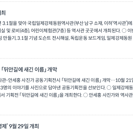
자들의 존엄을 기리고 유족과 함께하는 추모의 장이 되도록 지속적으로 노력하
재단 홈페이지(www.fomo.or.kr) 및 SNS*를 통해 확인할 수 있다. *
개최
/www.instagram.com/fomo_foundation ·블로그: https://blog.nave
.1절을 맞아 국립일제강제동원역사관(부산 남구 소재, 이하‘역사관’)에서
https://x.com/fomoilje
상설전시실 및 로비(4층), 어린이체험관(7층) 등 역사관 곳곳에서 개최된다. 
 만들기, 3.1절 기념 도슨트 전시해설, 독립운동 보드게임, 일제강제동원
, 일제강제동원을 보다 쉽게 이해하고, 역사의식을 함양할 수 있도록 전
 참여 가능하다. 참가비와 주차는 전액 무료이며, 상세한 내용은 역사관 홈페
「뒤안길에 새긴 이름」 개막
역사관-안세홍 사진가 공동기획전시 「뒤안길에 새긴 이름」 개막…10월 
 13명의 이야기를 사진으로 담아낸 공동기획전을 선보인다. ○ 일제강제
실에서 기획전 「뒤안길에 새긴 이름」을 개최한다. ○ 안세홍 사진가와 
수가 전시된다. □ 안세홍 사진가는 1996년부터 아시아 각지의 일본군‘위
의 존엄을 지키며 살아낸 여성들의 생애를 따라가며, 그들의 얼굴과 이름
가까운 세월 동안 옌볜 산골 마을에서부터 베이징, 상하이, 하이난, 우한 등
록물을 중심으로 구성됐다. □ 관람객이 작가와 직접 소통하는 부대 프로그
’ 9월 29일 개최
 또 ‘기억의 편지’는 관람객이 피해자들에게 전하는 메시지를 작성하면