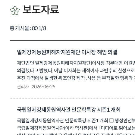
보도자료
총 게시물 :
80
1
/8
일제강제동원피해자지원재단 이사장 해임 의결
재단법인 일제강제동원피해자지원재단(이사장 직무대행 이원범, 이
의결했다고 밝혔다. 이날 이사회는 재적이사 과반수의 찬성으로 해
추진 과정에서 발생한 위조인감 제작․사용 등 부적절한 행위와
자발적 기여 등을 통해 조성한 재원으로 판결금을 대신 지급 이사
관리자
2026-06-25
여러분께 큰 실망과 심려를 끼쳐드린 점에 대해 깊이 사과드린다
혁신을 추진해 나갈 계획이다. 이원범 이사장 직무대행은 “지원
혁신을 통해 국민의 신뢰를 회복할 수 있도록 각고의 노력을 다
국립일제강제동원역사관 인문학특강 시즌1 개최
국립일제강제동원역사관 인문학특강 시즌1 개최 □ 행정안전부 산
국립일제강제동원역사관(이하 역사관)에서 「미디어로 읽어보는 일