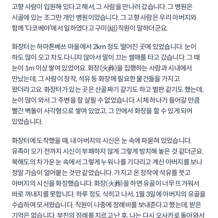
고향 사람이 입원해 있다고 해서, 그 사람을 만나러 갔습니다. 그 병원은
시골에 있는 조그만 개인 병원이었습니다. 그 고향 사람은 우리 아버지와
함께 ‘다코베야’에서 일하였다고 구미(組)직원이 말하더군요.
화장터는 하마톤베쓰 마을에서 2km 정도 떨어진 곳에 있었습니다. 눈이
하도 많이 오고 차도 다니지 않아서 말이 끄는 썰매를 타고 갔습니다. 그 때
눈이 1m 이상 쌓여 있었어요. 화장(火葬)을 집행하는 사람과 시내에서
만났는데, 그 사람이 장작, 석유 등 화장에 필요한 물건들을 가지고
왔더라고요. 화장터가 있는 곳은 산골짜기 같기도 하고 벌판 같기도 했는데,
눈이 많이 와서 그 주변을 잘 살필 수 없었습니다. 시체 하나가 들어갈 만큼
빨간 벽돌이 사각형으로 쌓여 있었고, 그 안에서 화장을 할 수 있게 되어
있었습니다.
화장터에 도착했을 때, 내 아버지의 시신은 눈 속에 파묻혀 있었습니다.
유족이 오기 전까지 시신이 부패하지 않게 그렇게 방치해 놓은 것 같더군요.
북해도의 차가운 눈 속에서 그렇게 누워 나를 기다리고 계신 아버지를 보니
정말 가슴이 얼어붙는 것만 같았습니다. 가지고 온 장작에 석유를 붓고
아버지의 시신을 화장했습니다. 화장(火葬)을 하면 유골이 너무 뜨거워서
바로 꺼내지를 못합니다. 하루 정도 식히고 나서, 1월 3일에 아버지의 유골을
수습하여 모셔왔습니다. 직원이 나중에 장례비를 보내준다고 했는데, 받은
기억은 없습니다. 부친의 장례를 치르고 난 후, 나는 다시 오사카로 돌아와서