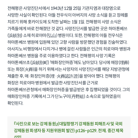
전해평은 사망진단서에서 1943년 12월 25일 기관지염과 대장염으로
사망한 사실이 확인된다. 아들 전우식이 아버지의 사망 소식을 듣고 장례를
치르기 위해 홋카이도에 도착한 날짜는 1월 1일. 전해평의 사망 소식은
가족들에게 바로 전해졌던 것 같다. 사망진단서를 발급한 곳은 하마톤베쓰
(浜頓別) 소재 히로야마(弘山) 병원이다. 또한, 전해평의 아들 전우식은
하마톤베쓰 병원에 입원해 있던 고향 사람을 방문했던 경험을 진술하였다.
아사지노 비행장에서 다치거나 병에 걸린 사람들은 인근의 히로야마 병원과
하마톤베쓰 병원을 주로 이용하였다고 한다. 전해평의 사망 기록은
하마톤베쓰초(浜頓別町) ‘매화장인허증’에도 남아있다. 당시에 매장(埋葬)
또는 화장(火葬)을 하기 위해서는 사망자의 사망진단서를 해당 지방관청에
제출한 후, 매·화장인허증(埋·火葬認許 證)을 받아야 했다. 전해평의
화장은 히로야마 병원에서 발급한 사망진단서를 근거로
하마톤베쓰관청에서 매화장인허증을 발급받은 후 집행되었을 것이다. 그의
매화장인허증 기록에서 그가 단노구미(丹野組) 소속으로 일하였음이
확인된다.
『사진으로 보는 강제 동원』(대일항쟁기 강제동원 피해조사 및 국외
강제동원 회생자 등 지원위원회 발간) p126~p129. 전재. 중간 제목
삽입.