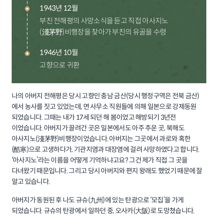
1943년 12월
부친 전해평의 사망소식을 듣고 직접 아사지노
(淺茅野)비행장을 찾아가 부친의 유골을 수령
1946년 10월
고향으로 귀환
나의 아버지 전해평은 당시 고향인 충남 금산(당시 행정구역은 전북 금산)
에서 농사를 짓고 있었는데, 면 사무소 직원들에 의해 일본으로 강제동원
되었습니다. 그때는 내가 17세 되던 해 봄이었고 해방되기 3년전
이었습니다. 아버지가 끌려간 곳은 일본에서도 아주 추운 곳, 북해도
아사지노(淺茅野)비행장이었습니다. 아버지는 그곳에서 과로와 혹한
(酷寒)으로 고생하다가, 기관지염과 대장염에 걸려 사망하였다고 합니다.
‘아사지노’라는 이름을 어떻게 기억하냐고요? 그건 제가 직접 그 곳을
다녀왔기 때문입니다. 그리고 당시 아버지와 편지 왕래도 했었기 때문에 잘
알고 있습니다.
아버지가 동원된 후 나도 규슈(九州)에 있는 탄광으로 ‘모집’을 가게
되었습니다. 규슈의 탄광에서 일하던 중, 오사카(大阪)로 도망쳤습니다.