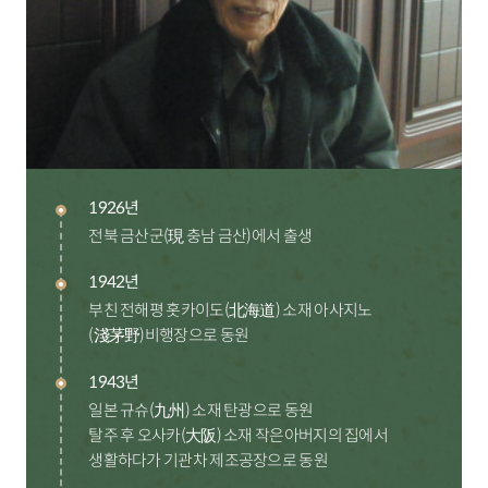
1926년
전북 금산군(現 충남 금산)에서 출생
1942년
부친 전해평 홋카이도(北海道) 소재 아사지노
(淺茅野)비행장으로 동원
1943년
일본 규슈(九州) 소재 탄광으로 동원
탈주 후 오사카(大阪) 소재 작은아버지의 집에서
생활하다가 기관차 제조공장으로 동원