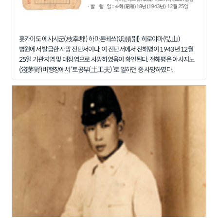
홋카이도 에사시군(枝幸郡) 하마톤베쓰(浜頓別) 히로야마(弘山)
병원에서 발급한 사망 진단서이다. 이 진단서에서 전해평이 1943년 12월
25일 기관지염 및 대장염으로 사망하였음이 확인된다. 전해평은 아사지노
(淺茅野)비행장에서 ‘토공부(土工夫)’로 일하던 중 사망하였다.