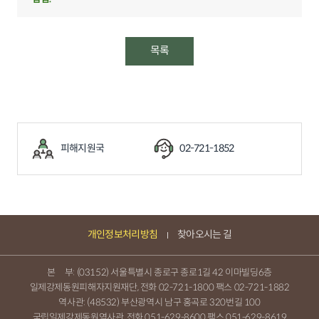
목록
피해지원국
02-721-1852
개인정보처리방침
찾아오시는 길
본 부: (03152) 서울특별시 종로구 종로1길 42 이마빌딩6층
일제강제동원피해자지원재단, 전화
02-721-1800
팩스 02-721-1882
역사관: (48532) 부산광역시 남구 홍곡로 320번길 100
국립일제강제동원역사관, 전화
051-629-8600
팩스 051-629-8619