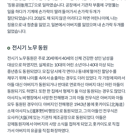
‘징용공(徵用工)’으로 일하였습니다. 공장에서 기관차 부품에 구멍뚫는
일을 하다가 기계에 손가락이 딸려 들어가서 손가락 두개가
절단되었습니다. 20살도 채 되지 않은 어리다고 하면 어린나이에, 나는
징용으로 내 청춘을 잃었고, 일본에서 아버지를 잃었으며 내 손가락 두개를
잃었습니다.
전시기 노무 동원
전시기 노무동원은 주로 20세에서 40세의 신체 건강한 성인 남성을
대상으로 하였지만, 실제로는 10대의 어린 소년이나 40대 이상 되는
중년층도 동원되었다. 모집 당시에 각 면이나 동네에 떨어진 할당수를
채우기 위해 나이를 속여서 송출하는 경우도 더러 있었다. 각 가정에 따라서
아들 대신 아버지가 동원되거나 반대로 연로하신 아버지 대신 어린 아들이
동원되기도 하였다. 또한 한 집에서 형제가 둘 이상 동원되는 경우도 많았다.
아사지노 비행장에서 사망한 전해평과 그의 아들 전우식은 아버지와 아들
모두 동원된 경우이다. 아버지인 전해평은 1943년 봄에 홋카이도(北海道)
소재 아사지노(淺茅野)비행장으로 동원되었고, 그의 아들인 전우식은
오사카(大阪)에 있는 기관차 제조공장으로 동원되었다. 아들은
강제동원지에서 아버지의 사망 소식을 접하게 되었고, 홋카이도로 직접
가서 아버지의 유골을 직접 화장하였다.