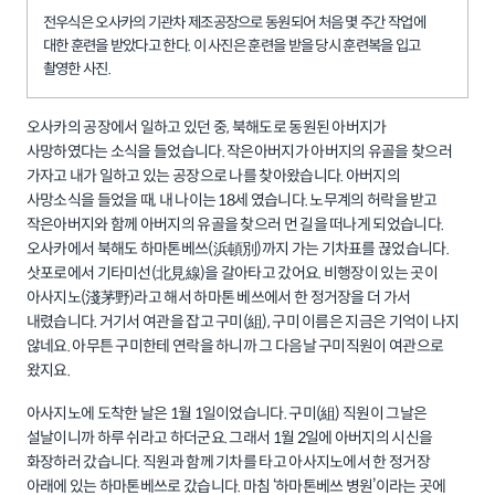
전우식은 오사카의 기관차 제조공장으로 동원되어 처음 몇 주간 작업에
대한 훈련을 받았다고 한다. 이 사진은 훈련을 받을 당시 훈련복을 입고
촬영한 사진.
오사카의 공장에서 일하고 있던 중, 북해도로 동원된 아버지가
사망하였다는 소식을 들었습니다. 작은아버지가 아버지의 유골을 찾으러
가자고 내가 일하고 있는 공장으로 나를 찾아왔습니다. 아버지의
사망소식을 들었을 때, 내 나이는 18세 였습니다. 노무계의 허락을 받고
작은아버지와 함께 아버지의 유골을 찾으러 먼 길을 떠나게 되었습니다.
오사카에서 북해도 하마톤베쓰(浜頓別)까지 가는 기차표를 끊었습니다.
삿포로에서 기타미선(北見線)을 갈아타고 갔어요. 비행장이 있는 곳이
아사지노(淺茅野)라고 해서 하마톤 베쓰에서 한 정거장을 더 가서
내렸습니다. 거기서 여관을 잡고 구미(組), 구미 이름은 지금은 기억이 나지
않네요. 아무튼 구미한테 연락을 하니까 그 다음날 구미직원이 여관으로
왔지요.
아사지노에 도착한 날은 1월 1일이었습니다. 구미(組) 직원이 그날은
설날이니까 하루 쉬라고 하더군요. 그래서 1월 2일에 아버지의 시신을
화장하러 갔습니다. 직원과 함께 기차를 타고 아사지노에서 한 정거장
아래에 있는 하마톤베쓰로 갔습니다. 마침 ‘하마톤베쓰 병원’이라는 곳에