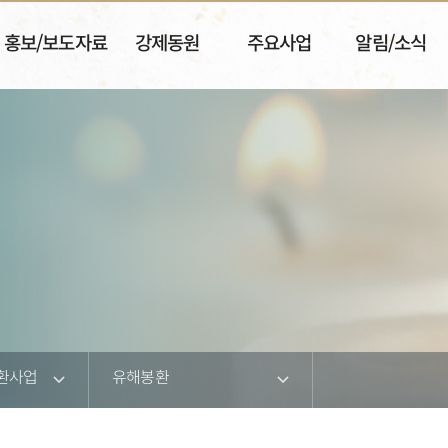
홍보/보도자료
강제동원
주요사업
알림/소식
환사업
유해봉환