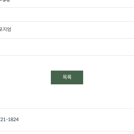
심포지엄
목록
721-1824